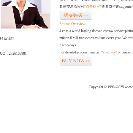
具体交易流程可
“点击这里”
查看或咨询support@
我要购买
>>
Process Overview:
4.cn is a world leading domain escrow service plat
million RMB transaction volume every year. We promi
联系我们
5 workdays.
For detailed process, you can
“visit here”
or contact
QQ：2726103981
BUY NOW
>>
Copyright © 1998 -2025 www.k