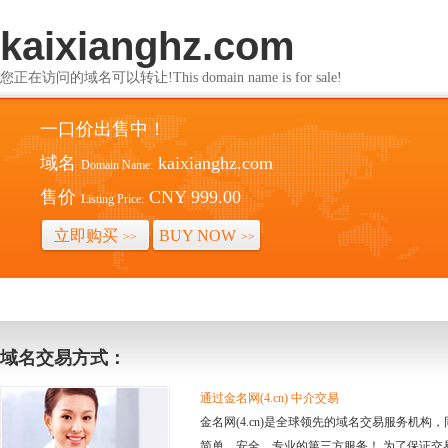
kaixianghz.com
您正在访问的域名可以转让!This domain name is for sale!
一口价出售中！
域名
kaixianghz.com
Domain Name:
售价
CNY 999.00
Listing Price:
立即购买
BUY NOW
>>
>>
域名交易方式：
通过金名网(4.cn) 中介交易
金名网(4.cn)是全球领先的域名交易服务机
简单、安全、专业的第三方服务！ 为了保证交